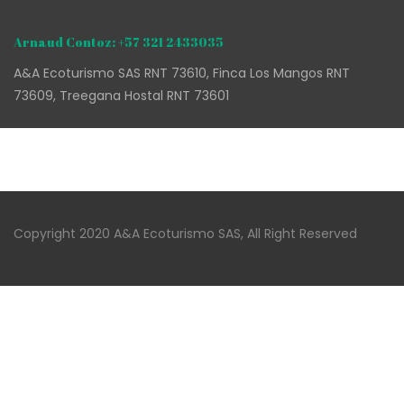
Arnaud Contoz: +57 321 2433035
A&A Ecoturismo SAS RNT 73610, Finca Los Mangos RNT
73609, Treegana Hostal RNT 73601
Copyright 2020 A&A Ecoturismo SAS, All Right Reserved