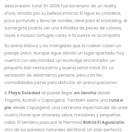
desconexión total. En 2009 fue escenario de un reality
show, atraído por su belleza intacta. El agua es cristalina,
poco profunda y llena de corales, ideal para el snorkeling: al
sumergirte podrás ver una infinidad de peces de colores,
rayas e incluso tortugas carey si la suerte te acompaña.
Su arena blanca y los manglares que la rodean crean un
paisaje único. Aunque sigue siendo un lugar apartado, hoy
cuenta con electricidad, un ecolodge encantador, un
pequeño bar-restaurante y buena señal móvil 3G. La
sensación de aislamiento persiste, pero con las
comodidades justas para disfrutar sin preocupaciones.
A
Playa Soledad
se puede llegar
en lancha
desde
Triganá, Acandí o Capurganá. También existe una
ruta a
pie
desde Capurganá, una caminata espectacular de unas
cuatro horas que atraviesa selva, miradores y pequeñas
calas. El sendero pasa por la hermosa
Bahía El Aguacate
,
otro de los paraísos naturales del litoral. Un plan perfecto