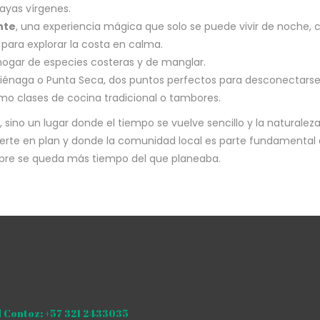
ayas vírgenes.
nte
, una experiencia mágica que solo se puede vivir de noche, 
s para explorar la costa en calma.
 hogar de especies costeras y de manglar.
 Ciénaga o Punta Seca, dos puntos perfectos para desconectars
o clases de cocina tradicional o tambores.
 sino un lugar donde el tiempo se vuelve sencillo y la naturaleza
erte en plan y donde la comunidad local es parte fundamental 
empre se queda más tiempo del que planeaba.
 Contoz: +57 321 2433035