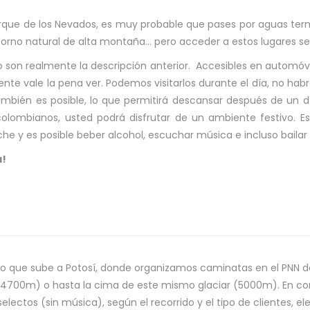
l Parque de los Nevados, es muy probable que pases por aguas 
entorno natural de alta montaña… pero acceder a estos lugares s
 son realmente la descripción anterior. Accesibles en automóvi
ente vale la pena ver. Podemos visitarlos durante el día, no hab
también es posible, lo que permitirá descansar después de un d
lombianos, usted podrá disfrutar de un ambiente festivo. Es
e y es posible beber alcohol, escuchar música e incluso bailar al
a!
o que sube a Potosí, donde organizamos caminatas en el PNN 
bel (4700m) o hasta la cima de este mismo glaciar (5000m). En 
ctos (sin música), según el recorrido y el tipo de clientes, ele