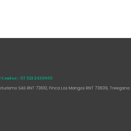
 Contoz: +57 321 2433035
turismo SAS RNT 73610, Finca Los Mangos RNT 73609, Treegana 