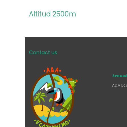
Altitud 2500m
Contact us
Arnaud
A&A Eco