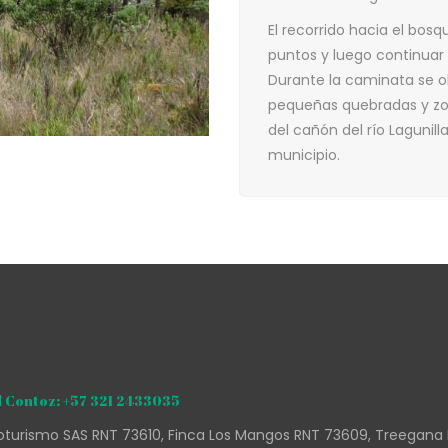
El recorrido hacia el bos
puntos y luego continuar
Durante la caminata se o
pequeñas quebradas y zo
del cañón del río Lagunil
municipio.
 Contoz: +57 321 2433035
turismo SAS RNT 73610, Finca Los Mangos RNT 73609, Treegana 