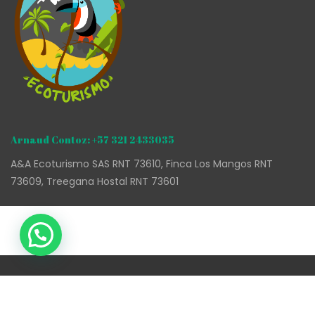
Arnaud Contoz: +57 321 2433035
A&A Ecoturismo SAS RNT 73610, Finca Los Mangos RNT
73609, Treegana Hostal RNT 73601
Copyright 2020 A&A Ecoturismo SAS, All Right Reserved