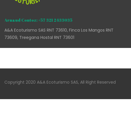
Arnaud Contoz: +57 321 2433035
A&A Ecoturismo SAS RNT 73610, Finca Los Mangos RNT
73609, Treegana Hostal RNT 73601
Copyright 2020 A&A Ecoturismo SAS, All Right Reserved