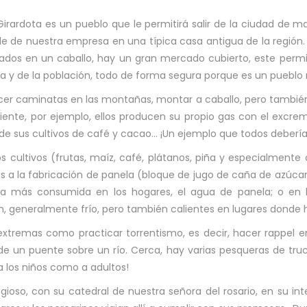
Girardota es un pueblo que le permitirá salir de la ciudad de ma
 de nuestra empresa en una típica casa antigua de la región. E
ados en un caballo, hay un gran mercado cubierto, este perm
za y de la población, todo de forma segura porque es un pueblo
cer caminatas en las montañas, montar a caballo, pero también
nte, por ejemplo, ellos producen su propio gas con el excre
 de sus cultivos de café y cacao… ¡Un ejemplo que todos deberí
os cultivos (frutas, maíz, café, plátanos, piña y especialmente
 a la fabricación de panela (bloque de jugo de caña de azúcar)
da más consumida en los hogares, el agua de panela; o en lo
, generalmente frío, pero también calientes en lugares donde h
remas como practicar torrentismo, es decir, hacer rappel en
 un puente sobre un río. Cerca, hay varias pesqueras de truc
 los niños como a adultos!
gioso, con su catedral de nuestra señora del rosario, en su in