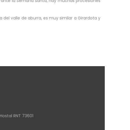
. Durante la Semana Santa, hay muchas procesiones
a del valle de aburra, es muy similar a Girardota y
.
Hostal RNT 73601