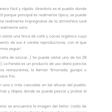
nera fácil y rápida. Girardota es el pueblo donde
l parque principal es realmente típico, se puede
ite realmente impregnarse de la atmósfera rural
 realmente sano.
 visitar una finca de café y cacao orgánico cuya
mento de sus 4 cerdas reproductoras, con el que
amos seguir!
 caña de azúcar…) Se puede visitar uno de los 28
. La Panela es un producto de uso diario para los
s restaurantes, la llaman “limonada, gurapo o
ace frío.
 una o más cascadas en las alturas del pueblo.
has y tilapia, donde se puede pescar y probar el
terior se encuentra la imagen del Señor Caído de