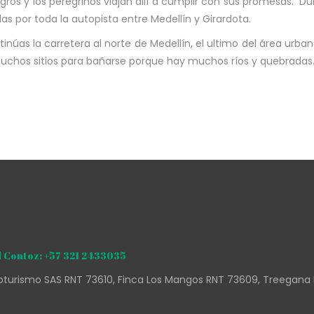
lagros y los peregrinos viajan allí a cumplir con sus promesas
las por toda la autopista entre Medellín y Girardota.
núas la carretera al norte de Medellín, el ultimo del área urban
muchos sitios para bañarse porque hay muchos ríos y quebradas
 Contoz: +57 321 2433035
turismo SAS RNT 73610, Finca Los Mangos RNT 73609, Treegana 