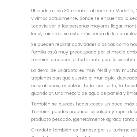
Ubicado a solo 30 minutos al norte de Medellín, 
vivimos actualmente, donde se encuentra la sede
todavía ver a las personas mayores llagar mont
local, mientras se está más cerca de la naturale
Se pueden realizar actividades clásicas como ha
familia está muy preocupada por el medio ambie
también producen el fertilizante para la siembra
La tierra de Girardota es muy fértil y hay much
trapiches con que cuenta el municipio, dedicados
colombianos, endulzan todo con esta; la bebi
guandolo”, una mezcla de agua de panela y limón
También se puedes hacer cosas un poco más ext
También puedes practicar escalada y rapel desde
producto pescado, ¡generalmente agrada tanto a
Girardota también es famosa por su turismo reli