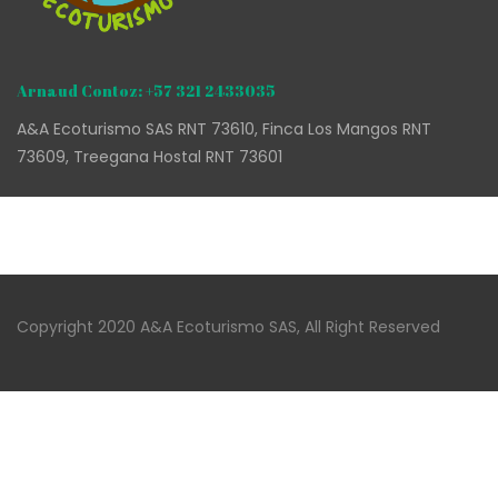
Arnaud Contoz: +57 321 2433035
A&A Ecoturismo SAS RNT 73610, Finca Los Mangos RNT
73609, Treegana Hostal RNT 73601
Copyright 2020 A&A Ecoturismo SAS, All Right Reserved