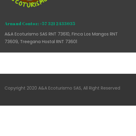
Arnaud Contoz: +57 321 2433035
A&A Ecoturismo SAS RNT 73610, Finca Los Mangos RNT
73609, Treegana Hostal RNT 73601
Copyright 2020 A&A Ecoturismo SAS, All Right Reserved