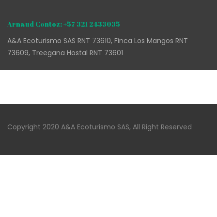
Arnaud Contoz: +57 321 2433035
A&A Ecoturismo SAS RNT 73610, Finca Los Mangos RNT
73609, Treegana Hostal RNT 73601
Copyright 2020 A&A Ecoturismo SAS, All Right Reserved