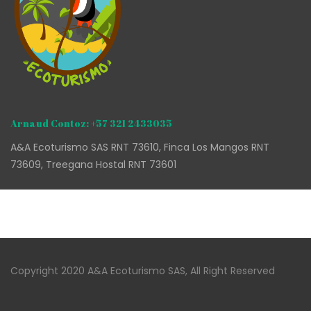
Arnaud Contoz: +57 321 2433035
A&A Ecoturismo SAS RNT 73610, Finca Los Mangos RNT
73609, Treegana Hostal RNT 73601
Copyright 2020 A&A Ecoturismo SAS, All Right Reserved