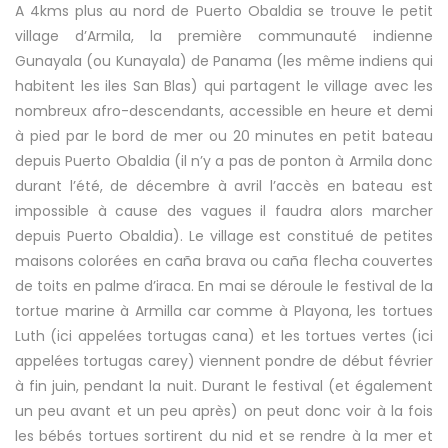
A 4kms plus au nord de Puerto Obaldia se trouve le petit
village d’Armila, la première communauté indienne
Gunayala (ou Kunayala) de Panama (les même indiens qui
habitent les iles San Blas) qui partagent le village avec les
nombreux afro-descendants, accessible en heure et demi
à pied par le bord de mer ou 20 minutes en petit bateau
depuis Puerto Obaldia (il n’y a pas de ponton à Armila donc
durant l’été, de décembre à avril l’accès en bateau est
impossible à cause des vagues il faudra alors marcher
depuis Puerto Obaldia). Le village est constitué de petites
maisons colorées en caña brava ou caña flecha couvertes
de toits en palme d’iraca. En mai se déroule le festival de la
tortue marine à Armilla car comme à Playona, les tortues
Luth (ici appelées tortugas cana) et les tortues vertes (ici
appelées tortugas carey) viennent pondre de début février
à fin juin, pendant la nuit. Durant le festival (et également
un peu avant et un peu après) on peut donc voir à la fois
les bébés tortues sortirent du nid et se rendre à la mer et