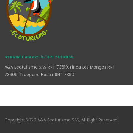
Arnaud Contoz: +57 321 2433035
A&A Ecoturismo SAS RNT 73610, Finca Los Mangos RNT
73609, Treegana Hostal RNT 73601
Copyright 2020 A&A Ecoturismo SAS, All Right Reserved