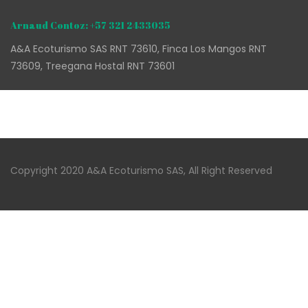
Arnaud Contoz: +57 321 2433035
A&A Ecoturismo SAS RNT 73610, Finca Los Mangos RNT
73609, Treegana Hostal RNT 73601
Copyright 2020 A&A Ecoturismo SAS, All Right Reserved