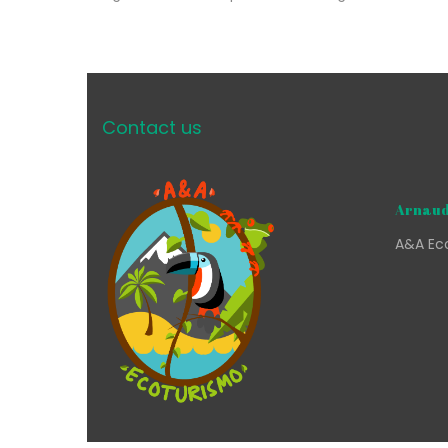
Contact us
Arnaud
A&A Eco