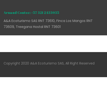
Arnaud Contoz: +57 321 2433035
A&A Ecoturismo SAS RNT 73610, Finca Los Mangos RNT
73609, Treegana Hostal RNT 73601
Copyright 2020 A&A Ecoturismo SAS, All Right Reserved