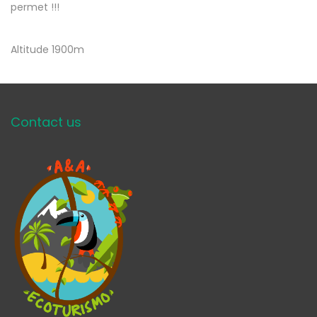
permet !!!
Altitude 1900m
Contact us