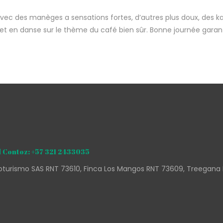
avec des manèges a sensations fortes, d’autres plus doux, des ka
t en danse sur le thème du café bien sûr. Bonne journée garant
 Contoz: +57 321 2433035
turismo SAS RNT 73610, Finca Los Mangos RNT 73609, Treegana 