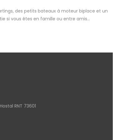
rtings, des petits bateaux à moteur biplace et un
ie si vous êtes en famille ou entre amis…
Hostal RNT 73601