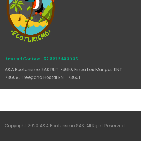
Arnaud Contoz: +57 321 2433035
A&A Ecoturismo SAS RNT 73610, Finca Los Mangos RNT
73609, Treegana Hostal RNT 73601
Copyright 2020 A&A Ecoturismo SAS, All Right Reserved