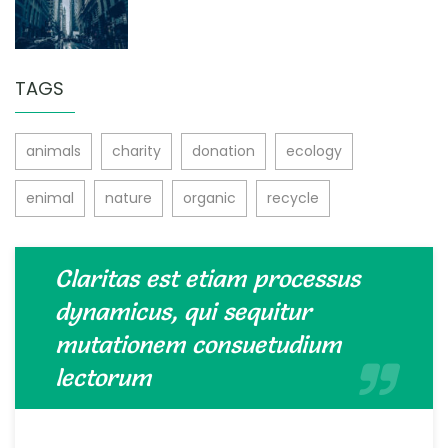
TAGS
animals
charity
donation
ecology
enimal
nature
organic
recycle
Claritas est etiam processus
dynamicus, qui sequitur
mutationem consuetudium
lectorum