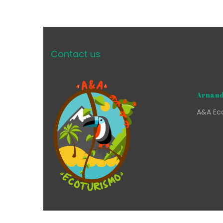
Contact us
Arnaud
A&A Eco