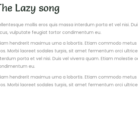
The Lazy song
ellentesque mollis eros quis massa interdum porta et vel nisi. Du
acus, vulputate feugiat tortor condimentum eu.
tiam hendrerit maximus urna a lobortis. Etiam commodo metus v
ros. Morbi laoreet sodales turpis, sit amet fermentum orci ultric
nterdum porta et vel nisi. Duis vel viverra quam. Etiam molestie o
ondimentum eu.
tiam hendrerit maximus urna a lobortis. Etiam commodo metus v
ros. Morbi laoreet sodales turpis, sit amet fermentum orci ultrice