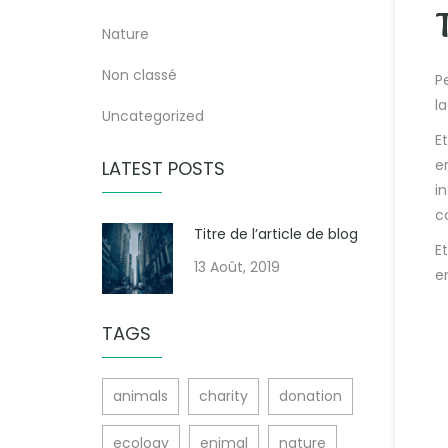
Nature
Non classé
P
l
Uncategorized
E
e
LATEST POSTS
i
c
Titre de l’article de blog
E
13 Août, 2019
e
TAGS
animals
charity
donation
ecology
enimal
nature