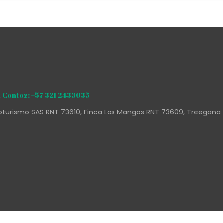
 Contoz: +57 321 2433035
turismo SAS RNT 73610, Finca Los Mangos RNT 73609, Treegana 