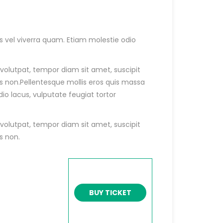
is vel viverra quam. Etiam molestie odio
olutpat, tempor diam sit amet, suscipit
es non.Pellentesque mollis eros quis massa
dio lacus, vulputate feugiat tortor
olutpat, tempor diam sit amet, suscipit
s non.
BUY TICKET