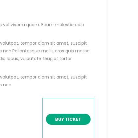
is vel viverra quam. Etiam molestie odio
olutpat, tempor diam sit amet, suscipit
es non.Pellentesque mollis eros quis massa
dio lacus, vulputate feugiat tortor
olutpat, tempor diam sit amet, suscipit
s non.
BUY TICKET