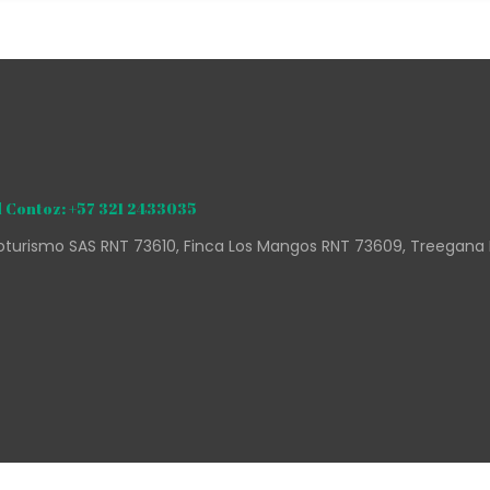
 Contoz: +57 321 2433035
turismo SAS RNT 73610, Finca Los Mangos RNT 73609, Treegana 