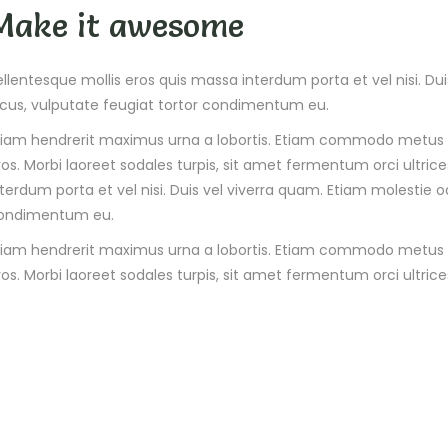
Make it awesome
ellentesque mollis eros quis massa interdum porta et vel nisi. Du
acus, vulputate feugiat tortor condimentum eu.
tiam hendrerit maximus urna a lobortis. Etiam commodo metus v
ros. Morbi laoreet sodales turpis, sit amet fermentum orci ultric
nterdum porta et vel nisi. Duis vel viverra quam. Etiam molestie o
ondimentum eu.
tiam hendrerit maximus urna a lobortis. Etiam commodo metus v
ros. Morbi laoreet sodales turpis, sit amet fermentum orci ultrice