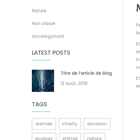
Nature
Non classé
P
l
Uncategorized
E
e
LATEST POSTS
i
c
Titre de l’article de blog
E
13 Août, 2019
e
TAGS
animals
charity
donation
ecology
enimal
nature