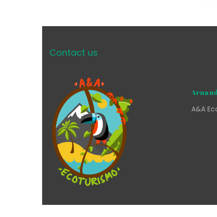
Contact us
Arnaud
A&A Eco