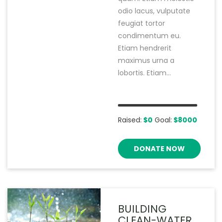
odio lacus, vulputate
feugiat tortor
condimentum eu.
Etiam hendrerit
maximus urna a
lobortis. Etiam...
Raised:
$0
Goal:
$8000
DONATE NOW
BUILDING
CLEAN-WATER