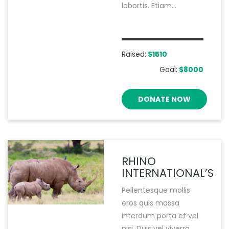
lobortis. Etiam...
Raised:
$1510
Goal:
$8000
DONATE NOW
RHINO
INTERNATIONAL’S
Pellentesque mollis
eros quis massa
interdum porta et vel
nisi. Duis vel viverra