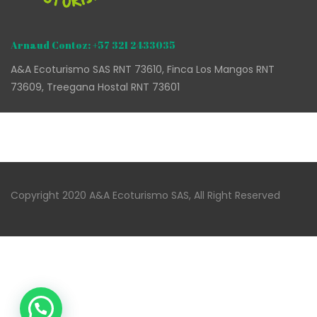
Arnaud Contoz: +57 321 2433035
A&A Ecoturismo SAS RNT 73610, Finca Los Mangos RNT
73609, Treegana Hostal RNT 73601
Copyright 2020 A&A Ecoturismo SAS, All Right Reserved